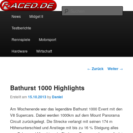
News über Rennspiele und der echten Autowelt
Such
Hauptmenü
News
Midget II
Zum Inhalt wechseln
Zum sekundären Inhalt wechseln
Raced.de
Testberichte
Rennspiele
Motorsport
Hardware
Wirtschaft
Beitrags-Navigation
←
Zurück
Weiter
→
Bathurst 1000 Highlights
Erstellt am
15.10.2013
by
Daniel
Am Wochenende war das legendäre Bathurst 1000 Event mit den
V8 Supercars. Dabei werden 1000km auf dem Mount Panorama
Circuit zurückgelegt. Die Strecke verlangt mit seinen 174 m
Höhenunterschied und Anstiege mit bis zu 16 % Steigung alles