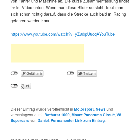
von Fahrer und Maschine ab. Die kurze Zusammenfassung findet
ihr im Video unten. Wenn man diese Bilder so sieht, freut man
sich schon richtig darauf, dass die Strecke auch bald in iRacing
gefahren werden kann.
https://www.youtube.com/watch?v=yZ8ibpU8cqA
YouTube
Dieser Eintrag wurde veröffentlicht in
Motorsport
,
News
und
verschlagwortet mit
Bathurst 1000
,
Mount Panorama Circuit
,
V8
Supercars
von
Daniel
.
Permanenter Link zum Eintrag
.