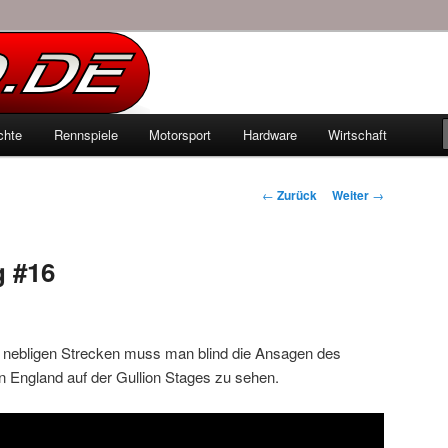
echten Autowelt
chte
Rennspiele
Motorsport
Hardware
Wirtschaft
hseln
Beitrags-
←
Zurück
Weiter
→
Navigation
g #16
d nebligen Strecken muss man blind die Ansagen des
 in England auf der Gullion Stages zu sehen.