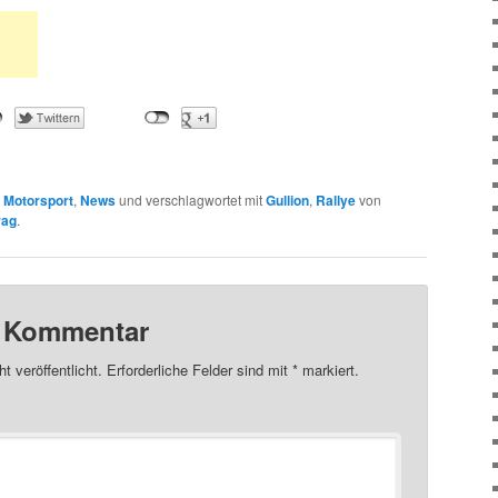
n
Motorsport
,
News
und verschlagwortet mit
Gullion
,
Rallye
von
rag
.
n Kommentar
t veröffentlicht.
Erforderliche Felder sind mit
*
markiert.