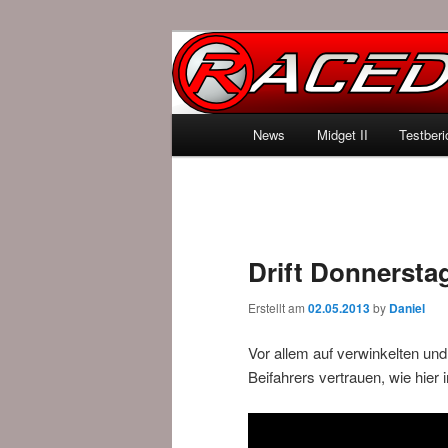
News über Rennspiele und der 
Raced.de
Hauptmenü
News
Midget II
Testberi
Zum Inhalt wechseln
Zum sekundären Inhalt wec
Drift Donnersta
Erstellt am
02.05.2013
by
Daniel
Vor allem auf verwinkelten un
Beifahrers vertrauen, wie hier