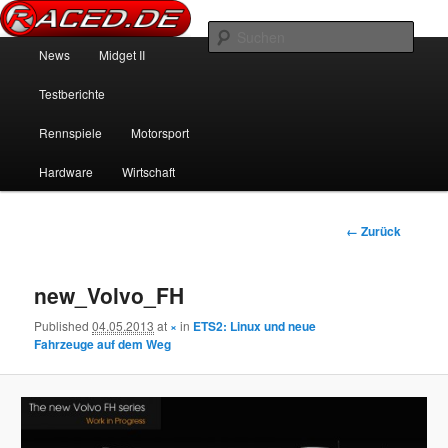
News über Rennspiele und der echten Autowelt
Such
Hauptmenü
News
Midget II
Zum Inhalt wechseln
Zum sekundären Inhalt wechseln
Raced.de
Testberichte
Rennspiele
Motorsport
Hardware
Wirtschaft
Bilder-Navigation
← Zurück
new_Volvo_FH
Published
04.05.2013
at
×
in
ETS2: Linux und neue
Fahrzeuge auf dem Weg