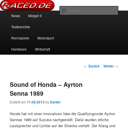
News über Rennspiele und der echten Autowelt
Such
Hauptmenü
News
Midget II
Zum Inhalt wechseln
Zum sekundären Inhalt wechseln
Raced.de
Testberichte
Rennspiele
Motorsport
Hardware
Wirtschaft
Beitrags-Navigation
←
Zurück
Weiter
→
Sound of Honda – Ayrton
Senna 1989
Erstellt am
11.08.2013
by
Daniel
Honda hat mit einer innovativen Idee die Qualifyingrunde Ayrton
Sennas 1989 auf Suzuka nachgestellt. Dafür wurden etliche
Lautsprecher und Lichter auf der Strecke verteilt. Der Klang und