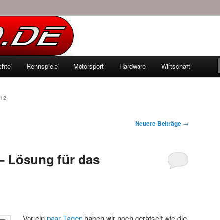
echten Autowelt
chte
Rennspiele
Motorsport
Hardware
Wirtschaft
hseln
12
Neuere Beiträge
→
 – Lösung für das
Vor ein
paar Tagen
haben wir noch gerätselt wie die