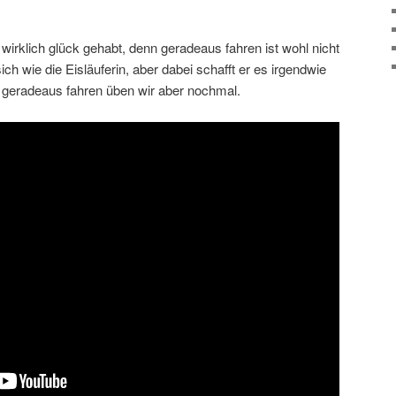
irklich glück gehabt, denn geradeaus fahren ist wohl nicht
ich wie die Eisläuferin, aber dabei schafft er es irgendwie
 geradeaus fahren üben wir aber nochmal.