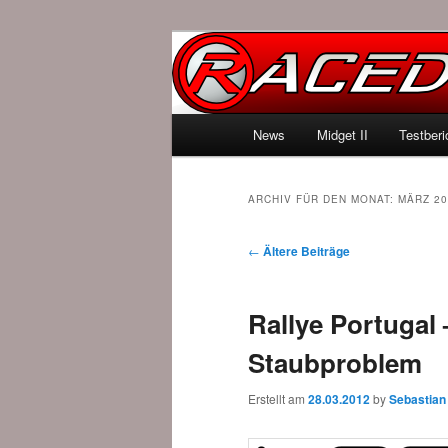
News über Rennspiele und der 
Raced.de
Hauptmenü
News
Midget II
Testberi
Zum Inhalt wechseln
Zum sekundären Inhalt wec
ARCHIV FÜR DEN MONAT:
MÄRZ 20
Beitrags-Navigation
←
Ältere Beiträge
Rallye Portugal
Staubproblem
Erstellt am
28.03.2012
by
Sebastian