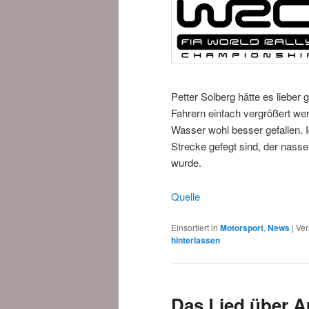
Petter Solberg hätte es liebe
Fahrern einfach vergrößert we
Wasser wohl besser gefallen. I
Strecke gefegt sind, der nasse 
wurde.
Quelle
Einsortiert in
Motorsport
,
News
|
Ver
hinterlassen
Das Lied über A