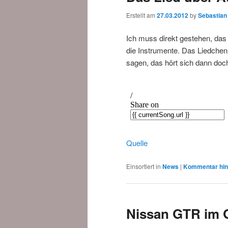
Erstellt am
27.03.2012
by
Sebastian
Ich muss direkt gestehen, das 
die Instrumente. Das Liedch
sagen, das hört sich dann doch
Quelle
Einsortiert in
News
|
Kommentar hin
Nissan GTR im 