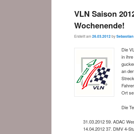
VLN Saison 2012
Wochenende!
Erstellt am
26.03.2012
by
Sebastian
Die V
in ihr
gucken
an der
Streck
Fahrer
Ort se
Die Te
31.03.2012 59. ADAC West
14.04.2012 37. DMV 4-S