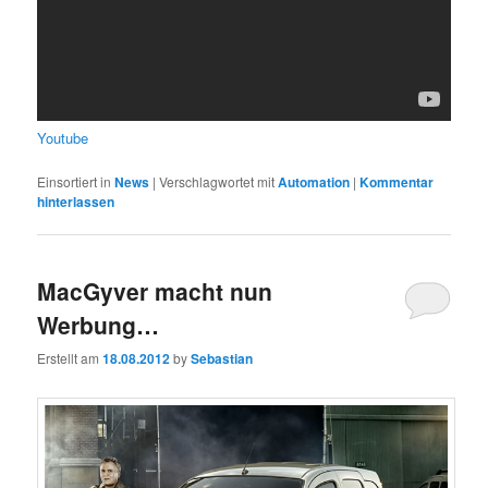
Youtube
Einsortiert in
News
|
Verschlagwortet mit
Automation
|
Kommentar
hinterlassen
MacGyver macht nun
Werbung…
Erstellt am
18.08.2012
by
Sebastian