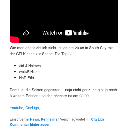
Wie man offensichtlich sieht, gings am 20.08 in South City mit
der GTI Klasse zur Sache. Die Top 3:
3id J.Holmes
ev0»F.Hillen
HoR Ethi
Damit ist die Saison gegessen… naja nicht ganz, es gibt ja noch
8 weitere Rennen und das nächste ist am 03.09.
Youtube
,
CityLiga
,
Einsortiert in
News
,
Rennsims
|
Verschlagwortet mit
CityLiga
|
Kommentar hinterlassen