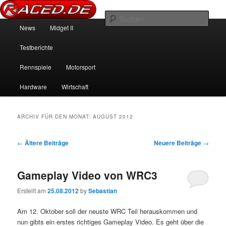
News über Rennspiele und der echten Autowelt
Such
Hauptmenü
News
Midget II
Zum Inhalt wechseln
Zum sekundären Inhalt wechseln
Raced.de
Testberichte
Rennspiele
Motorsport
Hardware
Wirtschaft
ARCHIV FÜR DEN MONAT:
AUGUST 2012
Beitrags-Navigation
←
Ältere Beiträge
Neuere Beiträge
→
Gameplay Video von WRC3
Erstellt am
25.08.2012
by
Sebastian
Am 12. Oktober soll der neuste WRC Teil herauskommen und
nun gibts ein erstes richtiges Gameplay Video. Es geht über die