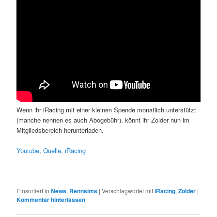
Wenn ihr iRacing mit einer kleinen Spende monatlich unterstützt
(manche nennen es auch Abogebühr), könnt ihr Zolder nun im
Mitgliedsbereich herunterladen.
Youtube
,
Quelle
,
iRacing
Einsortiert in
News
,
Rennsims
|
Verschlagwortet mit
iRacing
,
Zolder
|
Kommentar hinterlassen