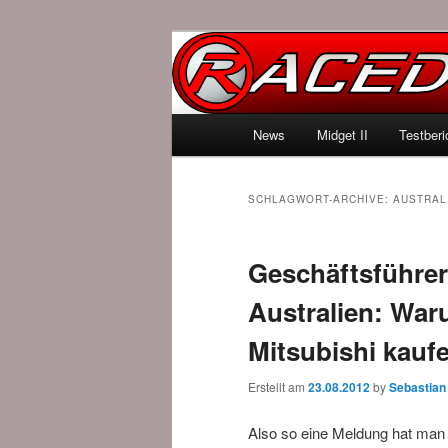
News über Rennspiele und der 
Raced.de
Hauptmenü
News
Midget II
Testberi
Zum Inhalt wechseln
Zum sekundären Inhalt wec
SCHLAGWORT-ARCHIVE:
AUSTRAL
Geschäftsführer
Australien: War
Mitsubishi kauf
Erstellt am
23.08.2012
by
Sebastian
Also so eine Meldung hat man 