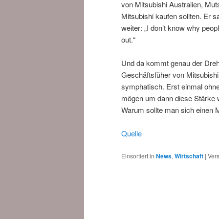
von Mitsubishi Australien, Muts
Mitsubishi kaufen sollten. Er s
weiter: „I don’t know why peop
out.“
Und da kommt genau der Dreh.
Geschäftsfüher von Mitsubishi
symphatisch. Erst einmal ohne
mögen um dann diese Stärke w
Warum sollte man sich einen M
Quelle
Einsortiert in
News
,
Wirtschaft
|
Vers