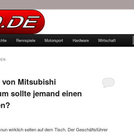
echten Autowelt
chte
Rennspiele
Motorsport
Hardware
Wirtschaft
hseln
IEN
 von Mitsubishi
um sollte jemand einen
en?
nun wirklich selten auf dem Tisch. Der Geschäftsführer