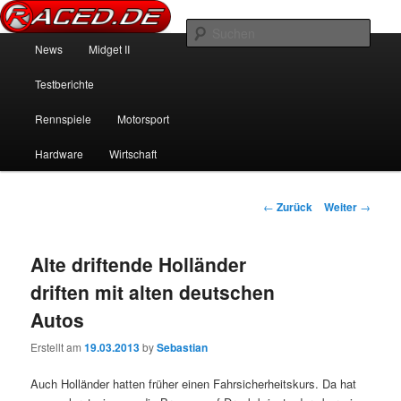
News über Rennspiele und der echten Autowelt
Such
Hauptmenü
News
Midget II
Zum Inhalt wechseln
Zum sekundären Inhalt wechseln
Raced.de
Testberichte
Rennspiele
Motorsport
Hardware
Wirtschaft
Beitrags-Navigation
←
Zurück
Weiter
→
Alte driftende Holländer
driften mit alten deutschen
Autos
Erstellt am
19.03.2013
by
Sebastian
Auch Holländer hatten früher einen Fahrsicherheitskurs. Da hat