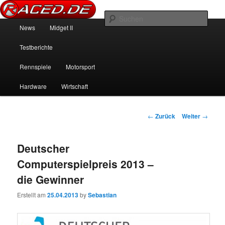
News über Rennspiele und der echten Autowelt
Such
Hauptmenü
News
Midget II
Zum Inhalt wechseln
Zum sekundären Inhalt wechseln
Raced.de
Testberichte
Rennspiele
Motorsport
Hardware
Wirtschaft
Beitrags-Navigation
←
Zurück
Weiter
→
Deutscher
Computerspielpreis 2013 –
die Gewinner
Erstellt am
25.04.2013
by
Sebastian