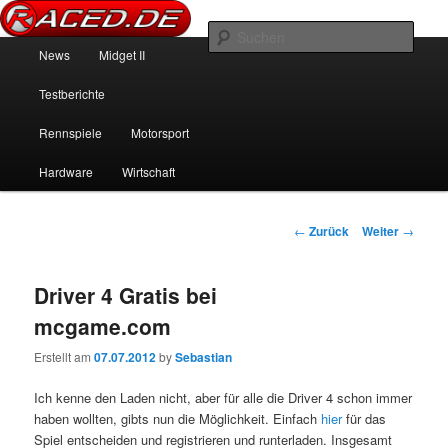
News über Rennspiele und der echten Autowelt
Such
Hauptmenü
News
Midget II
Zum Inhalt wechseln
Zum sekundären Inhalt wechseln
Raced.de
Testberichte
Rennspiele
Motorsport
Hardware
Wirtschaft
Beitrags-Navigation
←
Zurück
Weiter
→
Driver 4 Gratis bei
mcgame.com
Erstellt am
07.07.2012
by
Sebastian
Ich kenne den Laden nicht, aber für alle die Driver 4 schon immer
haben wollten, gibts nun die Möglichkeit. Einfach
hier
für das
Spiel entscheiden und registrieren und runterladen. Insgesamt