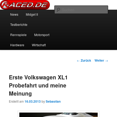
News über Rennspiele und der echten Autowelt
Such
Hauptmenü
News
Midget II
Zum Inhalt wechseln
Zum sekundären Inhalt wechseln
Raced.de
Testberichte
Rennspiele
Motorsport
Hardware
Wirtschaft
Beitrags-Navigation
←
Zurück
Weiter
→
Erste Volkswagen XL1
Probefahrt und meine
Meinung
Erstellt am
16.03.2013
by
Sebastian