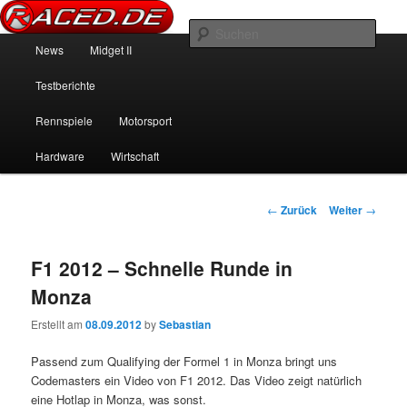
News über Rennspiele und der echten Autowelt
Such
Hauptmenü
News
Midget II
Zum Inhalt wechseln
Zum sekundären Inhalt wechseln
Raced.de
Testberichte
Rennspiele
Motorsport
Hardware
Wirtschaft
Beitrags-Navigation
←
Zurück
Weiter
→
F1 2012 – Schnelle Runde in
Monza
Erstellt am
08.09.2012
by
Sebastian
Passend zum Qualifying der Formel 1 in Monza bringt uns
Codemasters ein Video von F1 2012. Das Video zeigt natürlich
eine Hotlap in Monza, was sonst.