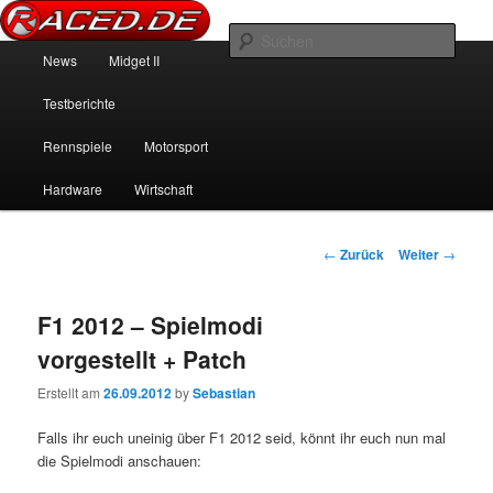
News über Rennspiele und der echten Autowelt
Such
Hauptmenü
News
Midget II
Zum Inhalt wechseln
Zum sekundären Inhalt wechseln
Raced.de
Testberichte
Rennspiele
Motorsport
Hardware
Wirtschaft
Beitrags-Navigation
←
Zurück
Weiter
→
F1 2012 – Spielmodi
vorgestellt + Patch
Erstellt am
26.09.2012
by
Sebastian
Falls ihr euch uneinig über F1 2012 seid, könnt ihr euch nun mal
die Spielmodi anschauen: