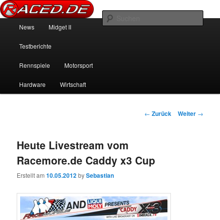
News über Rennspiele und der echten Autowelt
Such
Hauptmenü
News
Midget II
Zum Inhalt wechseln
Zum sekundären Inhalt wechseln
Raced.de
Testberichte
Rennspiele
Motorsport
Hardware
Wirtschaft
Beitrags-Navigation
←
Zurück
Weiter
→
Heute Livestream vom
Racemore.de Caddy x3 Cup
Erstellt am
10.05.2012
by
Sebastian