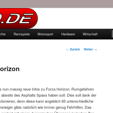
echten Autowelt
chte
Rennspiele
Motorsport
Hardware
Wirtschaft
hseln
Beitrags-
←
Zurück
Weiter
→
Navigation
Horizon
s nun massig neue Infos zu Forza Horizon. Rumgefahren
abseits des Asphalts Spass haben soll. Dies soll dank der
tionieren, denn diese kann angeblich 65 unterschiedliche
nsteiger gibts natürlich wie immer genug Fahrhilfen. Das