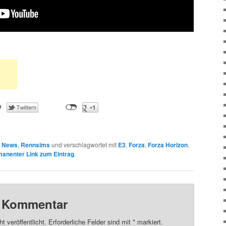
n
News
,
Rennsims
und verschlagwortet mit
E3
,
Forza
,
Forza Horizon
,
anenter Link zum Eintrag
.
n Kommentar
t veröffentlicht.
Erforderliche Felder sind mit
*
markiert.