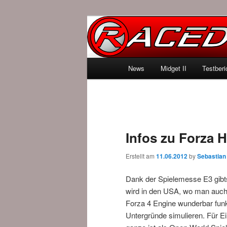
News über Rennspiele und der 
Raced.de
Hauptmenü
News
Midget II
Testberi
Zum Inhalt wechseln
Zum sekundären Inhalt wec
Infos zu Forza 
Erstellt am
11.06.2012
by
Sebastian
Dank der Spielemesse E3 gibt
wird in den USA, wo man auch 
Forza 4 Engine wunderbar funk
Untergründe simulieren. Für Ei