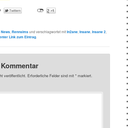
n
News
,
Rennsims
und verschlagwortet mit
In2ane
,
Insane
,
Insane 2
,
nter Link zum Eintrag
.
n Kommentar
t veröffentlicht.
Erforderliche Felder sind mit
*
markiert.