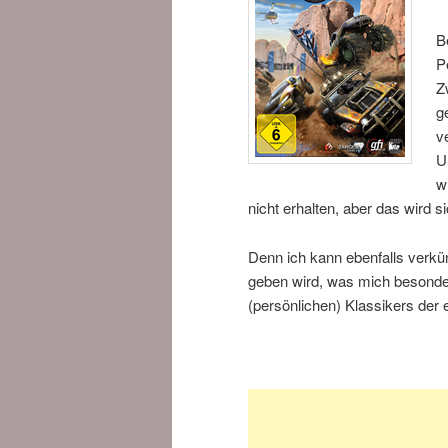
B
P
Z
g
v
U
w
nicht erhalten, aber das wird 
Denn ich kann ebenfalls verkü
geben wird, was mich besonder
(persönlichen) Klassikers der 