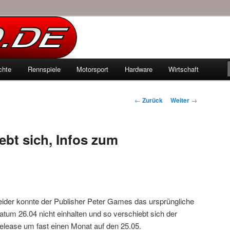
echten Autowelt
chte
Rennspiele
Motorsport
Hardware
Wirtschaft
hseln
Beitrags-
←
Zurück
Weiter
→
Navigation
ebt sich, Infos zum
eider
konnte der Publisher Peter Games das ursprüngliche
atum 26.04 nicht einhalten und so verschiebt sich der
elease um fast einen Monat auf den 25.05.