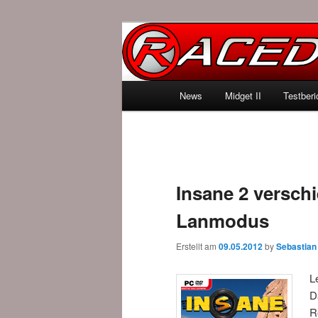
News über Rennspiele und der 
Raced.de
Hauptmenü
News
Midget II
Testberi
Zum Inhalt wechseln
Zum sekundären Inhalt wec
Insane 2 verschi
Lanmodus
Erstellt am
09.05.2012
by
Sebastian
L
D
R