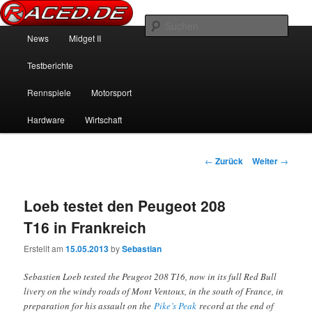
News über Rennspiele und der echten Autowelt
Such
Hauptmenü
News
Midget II
Zum Inhalt wechseln
Zum sekundären Inhalt wechseln
Raced.de
Testberichte
Rennspiele
Motorsport
Hardware
Wirtschaft
Beitrags-Navigation
←
Zurück
Weiter
→
Loeb testet den Peugeot 208
T16 in Frankreich
Erstellt am
15.05.2013
by
Sebastian
Sebastien Loeb tested the Peugeot 208 T16, now in its full Red Bull
livery on the windy roads of Mont Ventoux, in the south of France, in
preparation for his assault on the
Pike’s Peak
record at the end of