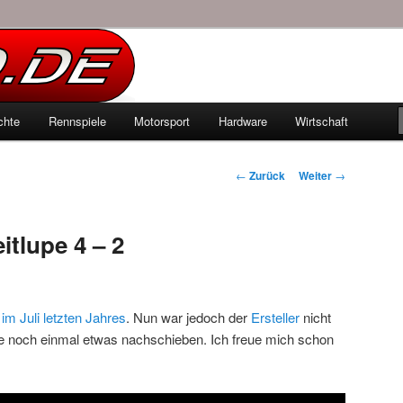
echten Autowelt
chte
Rennspiele
Motorsport
Hardware
Wirtschaft
hseln
Beitrags-
←
Zurück
Weiter
→
Navigation
itlupe 4 – 2
n
im Juli letzten Jahres
. Nun war jedoch der
Ersteller
nicht
te noch einmal etwas nachschieben. Ich freue mich schon