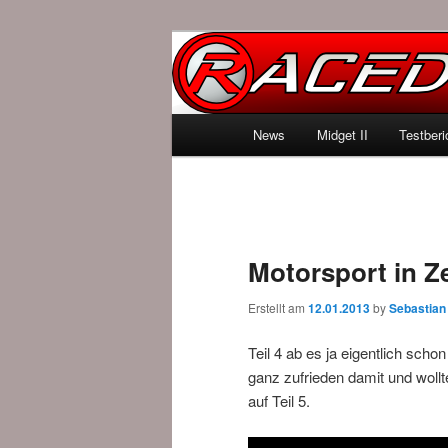
News über Rennspiele und der 
Raced.de
Hauptmenü
News
Midget II
Testberi
Zum Inhalt wechseln
Zum sekundären Inhalt wec
Motorsport in Ze
Erstellt am
12.01.2013
by
Sebastian
Teil 4 ab es ja eigentlich scho
ganz zufrieden damit und woll
auf Teil 5.