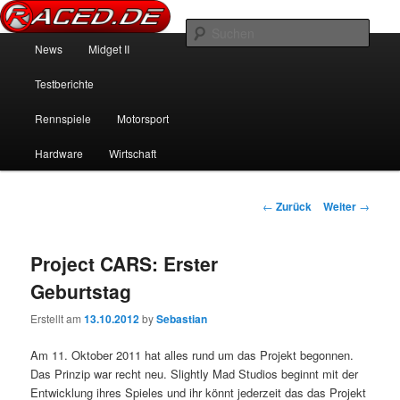
News über Rennspiele und der echten Autowelt
Such
Hauptmenü
News
Midget II
Zum Inhalt wechseln
Zum sekundären Inhalt wechseln
Raced.de
Testberichte
Rennspiele
Motorsport
Hardware
Wirtschaft
Beitrags-Navigation
←
Zurück
Weiter
→
Project CARS: Erster
Geburtstag
Erstellt am
13.10.2012
by
Sebastian
Am 11. Oktober 2011 hat alles rund um das Projekt begonnen.
Das Prinzip war recht neu. Slightly Mad Studios beginnt mit der
Entwicklung ihres Spieles und ihr könnt jederzeit das das Projekt