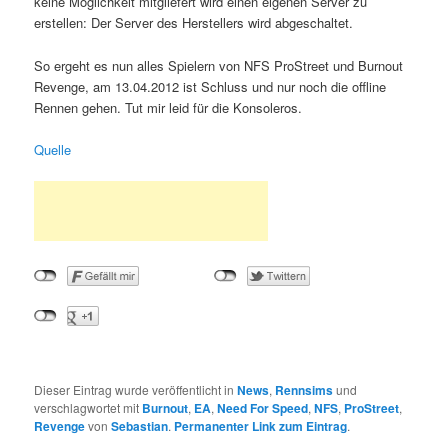
keine Möglichkeit mitgliefert wird einen eigenen Server zu
erstellen: Der Server des Herstellers wird abgeschaltet.
So ergeht es nun alles Spielern von NFS ProStreet und Burnout
Revenge, am 13.04.2012 ist Schluss und nur noch die offline
Rennen gehen. Tut mir leid für die Konsoleros.
Quelle
Dieser Eintrag wurde veröffentlicht in
News
,
Rennsims
und
verschlagwortet mit
Burnout
,
EA
,
Need For Speed
,
NFS
,
ProStreet
,
Revenge
von
Sebastian
.
Permanenter Link zum Eintrag
.