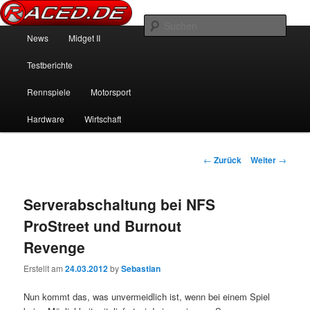
News über Rennspiele und der echten Autowelt
Such
Hauptmenü
News
Midget II
Zum Inhalt wechseln
Zum sekundären Inhalt wechseln
Raced.de
Testberichte
Rennspiele
Motorsport
Hardware
Wirtschaft
Beitrags-Navigation
←
Zurück
Weiter
→
Serverabschaltung bei NFS
ProStreet und Burnout
Revenge
Erstellt am
24.03.2012
by
Sebastian
Nun kommt das, was unvermeidlich ist, wenn bei einem Spiel