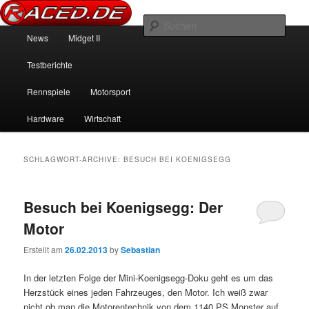
News über Rennspiele und der echten Autowelt
Such
Hauptmenü
News
Midget II
Zum Inhalt wechseln
Zum sekundären Inhalt wechseln
Raced.de
Testberichte
Rennspiele
Motorsport
Hardware
Wirtschaft
SCHLAGWORT-ARCHIVE:
BESUCH BEI KOENIGSEGG
Besuch bei Koenigsegg: Der
Motor
Erstellt am
26.02.2013
by
Sebastian
In der letzten Folge der Mini-Koenigsegg-Doku geht es um das
Herzstück eines jeden Fahrzeuges, den Motor. Ich weiß zwar
nicht ob man die Motorentechnik von dem 1140 PS Monster auf