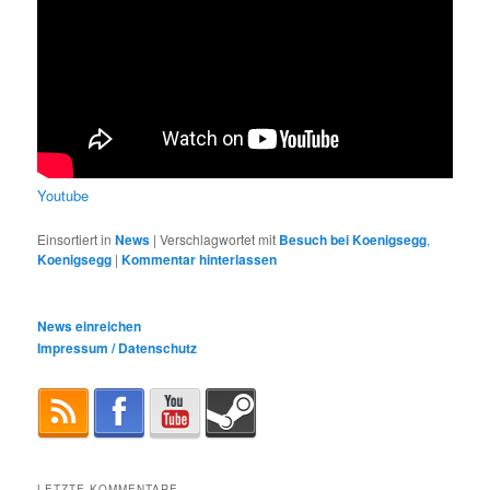
Youtube
Einsortiert in
News
|
Verschlagwortet mit
Besuch bei Koenigsegg
,
Koenigsegg
|
Kommentar hinterlassen
News einreichen
Impressum / Datenschutz
LETZTE KOMMENTARE