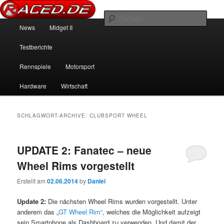
News über Rennspiele und der echten Autowelt
Such
Hauptmenü
News
Midget II
Zum Inhalt wechseln
Zum sekundären Inhalt wechseln
Raced.de
Testberichte
Rennspiele
Motorsport
Hardware
Wirtschaft
SCHLAGWORT-ARCHIVE:
CLUBSPORT WHEEL
UPDATE 2: Fanatec – neue
Wheel Rims vorgestellt
Erstellt am
02.06.2014
by
Daniel
Update 2:
Die nächsten Wheel Rims wurden vorgestellt. Unter
anderem das „
GT Wheel Rim“
, welches die Möglichkeit aufzeigt
sein Smartphone als Dashboard zu verwenden. Und damit der