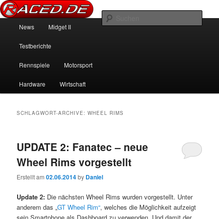
News über Rennspiele und der echten Autowelt
Such
Hauptmenü
News
Midget II
Zum Inhalt wechseln
Zum sekundären Inhalt wechseln
Raced.de
Testberichte
Rennspiele
Motorsport
Hardware
Wirtschaft
SCHLAGWORT-ARCHIVE:
WHEEL RIMS
UPDATE 2: Fanatec – neue
Wheel Rims vorgestellt
Erstellt am
02.06.2014
by
Daniel
Update 2:
Die nächsten Wheel Rims wurden vorgestellt. Unter
anderem das „
GT Wheel Rim“
, welches die Möglichkeit aufzeigt
sein Smartphone als Dashboard zu verwenden. Und damit der