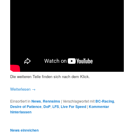
Die weiteren Teile finden sich nach dem Klick.
Weiterlesen
→
Einsortiert in
News
,
Rennsims
|
Verschlagwortet mit
BC-Racing
,
Desire of Patience
,
DoP
,
LFS
,
Live For Speed
|
Kommentar
hinterlassen
News einreichen