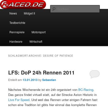
News über Rennspiele und der echten Autowelt
Such
Hauptmenü
News
Midget II
Zum Inhalt wechseln
Zum sekundären Inhalt wechseln
Raced.de
Testberichte
Rennspiele
Motorsport
Hardware
Wirtschaft
SCHLAGWORT-ARCHIVE:
DESIRE OF PATIENCE
LFS: DoP 24h Rennen 2011
Erstellt am
13.01.2013
by
Sebastian
Nächstes Wochenende ist ein 24h organisiert von
BC-Racing
.
Das ganze findet virtuell statt, auf der Strecke Aston Historic in
Live For Speed
. Und weil das Rennen unter einigen Fahrern fast
schon eine Tradition ist gibts hier einmal das komplette Rennen