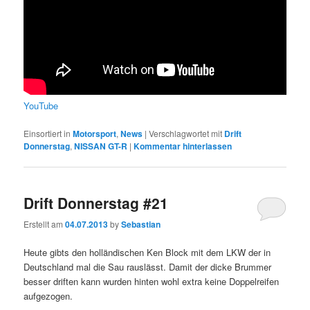
YouTube
Einsortiert in
Motorsport
,
News
|
Verschlagwortet mit
Drift
Donnerstag
,
NISSAN GT-R
|
Kommentar hinterlassen
Drift Donnerstag #21
Erstellt am
04.07.2013
by
Sebastian
Heute gibts den holländischen Ken Block mit dem LKW der in
Deutschland mal die Sau rauslässt. Damit der dicke Brummer
besser driften kann wurden hinten wohl extra keine Doppelreifen
aufgezogen.