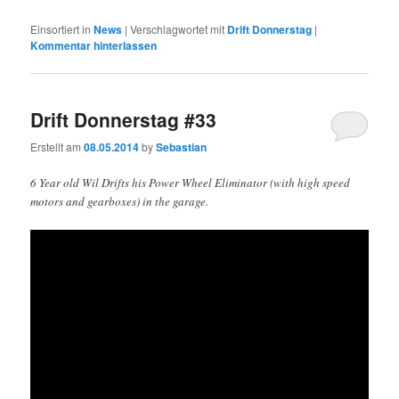
Einsortiert in
News
|
Verschlagwortet mit
Drift Donnerstag
|
Kommentar hinterlassen
Drift Donnerstag #33
Erstellt am
08.05.2014
by
Sebastian
6 Year old Wil Drifts his Power Wheel Eliminator (with high speed
motors and gearboxes) in the garage.