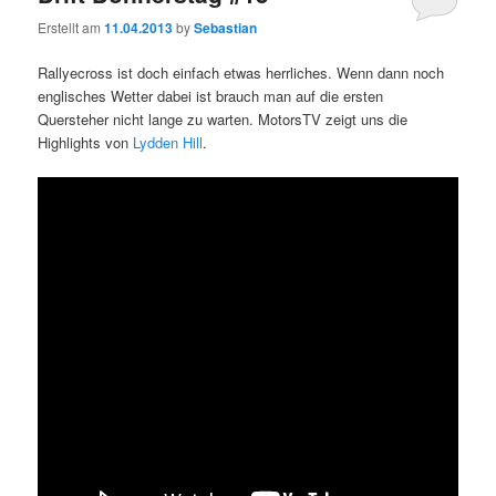
Erstellt am
11.04.2013
by
Sebastian
Rallyecross ist doch einfach etwas herrliches. Wenn dann noch
englisches Wetter dabei ist brauch man auf die ersten
Quersteher nicht lange zu warten. MotorsTV zeigt uns die
Highlights von
Lydden Hill
.