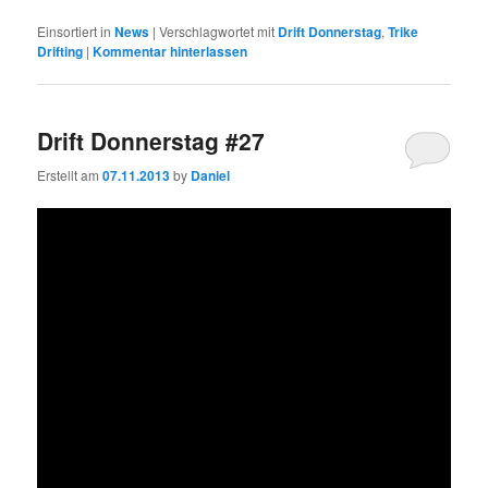
Einsortiert in
News
|
Verschlagwortet mit
Drift Donnerstag
,
Trike
Drifting
|
Kommentar hinterlassen
Drift Donnerstag #27
Erstellt am
07.11.2013
by
Daniel