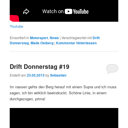
Youtube
Einsortiert in
Motorsport
,
News
|
Verschlagwortet mit
Drift
Donnerstag
,
Mads Ostberg
|
Kommentar hinterlassen
Drift Donnerstag #19
Erstellt am
23.05.2013
by
Sebastian
Im nassen gehts den Berg herauf mit einem Supra und ich muss
sagen, ich bin wirklich beeindruckt. Schöne Linie, in einem
durchgezogen, prima!