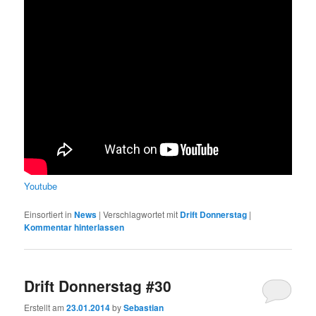
Youtube
Einsortiert in
News
|
Verschlagwortet mit
Drift Donnerstag
|
Kommentar hinterlassen
Drift Donnerstag #30
Erstellt am
23.01.2014
by
Sebastian