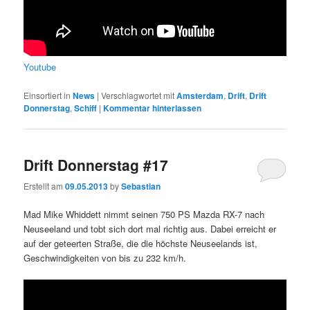
Youtube
Einsortiert in
News
|
Verschlagwortet mit
Amsterdam
,
Drift
,
Drift
Donnerstag
,
Schiff
|
Kommentar hinterlassen
Drift Donnerstag #17
Erstellt am
09.05.2013
by
Sebastian
Mad Mike Whiddett nimmt seinen 750 PS Mazda RX-7 nach
Neuseeland und tobt sich dort mal richtig aus. Dabei erreicht er
auf der geteerten Straße, die die höchste Neuseelands ist,
Geschwindigkeiten von bis zu 232 km/h.