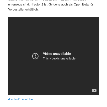
unterwegs sind. rFactor 2 ist übrigens auch als Open Beta für
Vorbesteller erhältlich.
rFactor2
,
Youtube