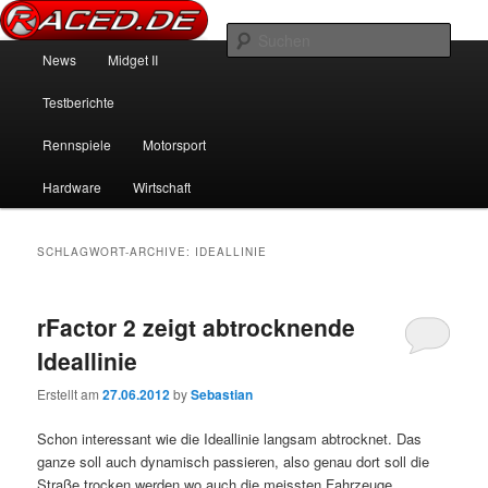
News über Rennspiele und der echten Autowelt
Such
Hauptmenü
News
Midget II
Zum Inhalt wechseln
Zum sekundären Inhalt wechseln
Raced.de
Testberichte
Rennspiele
Motorsport
Hardware
Wirtschaft
SCHLAGWORT-ARCHIVE:
IDEALLINIE
rFactor 2 zeigt abtrocknende
Ideallinie
Erstellt am
27.06.2012
by
Sebastian
Schon interessant wie die Ideallinie langsam abtrocknet. Das
ganze soll auch dynamisch passieren, also genau dort soll die
Straße trocken werden wo auch die meissten Fahrzeuge