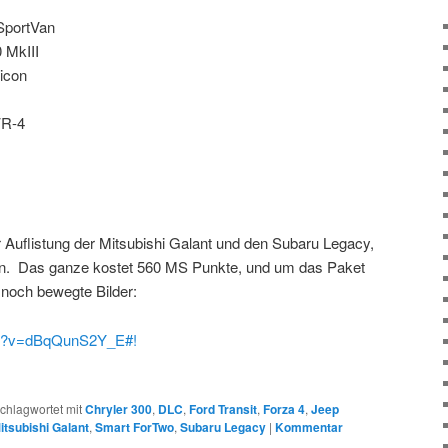
SportVan
 MkIII
icon
VR-4
r Auflistung der Mitsubishi Galant und den Subaru Legacy,
len. Das ganze kostet 560 MS Punkte, und um das Paket
noch bewegte Bilder:
ch?v=dBqQunS2Y_E#!
chlagwortet mit
Chryler 300
,
DLC
,
Ford Transit
,
Forza 4
,
Jeep
itsubishi Galant
,
Smart ForTwo
,
Subaru Legacy
|
Kommentar