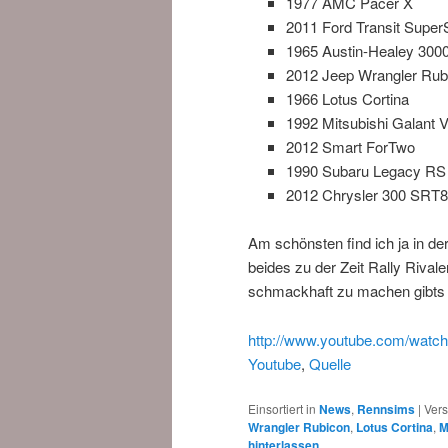
1977 AMC Pacer X
2011 Ford Transit Super
1965 Austin-Healey 3000
2012 Jeep Wrangler Rub
1966 Lotus Cortina
1992 Mitsubishi Galant 
2012 Smart ForTwo
1990 Subaru Legacy RS
2012 Chrysler 300 SRT8
Am schönsten find ich ja in de
beides zu der Zeit Rally Riva
schmackhaft zu machen gibts 
http://www.youtube.com/wat
Youtube
,
Quelle
Einsortiert in
News
,
Rennsims
|
Vers
Wrangler Rubicon
,
Lotus Cortina
,
M
hinterlassen