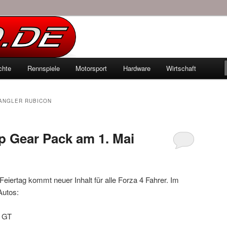
echten Autowelt
chte
Rennspiele
Motorsport
Hardware
Wirtschaft
hseln
ANGLER RUBICON
p Gear Pack am 1. Mai
eiertag kommt neuer Inhalt für alle Forza 4 Fahrer. Im
Autos:
 GT