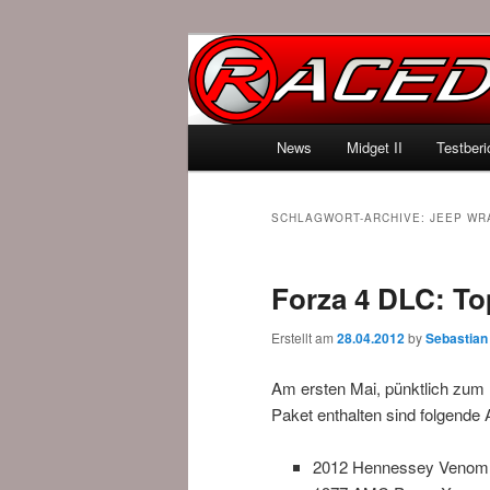
News über Rennspiele und der 
Raced.de
Hauptmenü
News
Midget II
Testberi
Zum Inhalt wechseln
Zum sekundären Inhalt wec
SCHLAGWORT-ARCHIVE:
JEEP WR
Forza 4 DLC: To
Erstellt am
28.04.2012
by
Sebastian
Am ersten Mai, pünktlich zum F
Paket enthalten sind folgende 
2012 Hennessey Venom