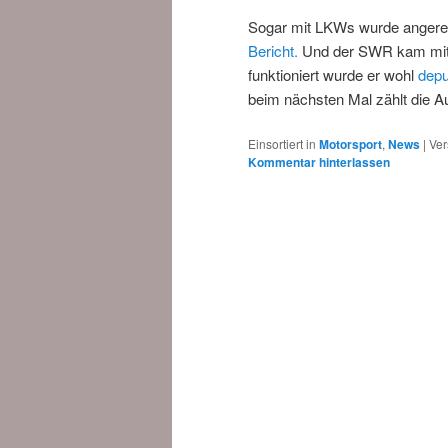
Sogar mit LKWs wurde angereis
Bericht.
Und der SWR kam mi
funktioniert wurde er wohl
depu
beim nächsten Mal zählt die Au
Einsortiert in
Motorsport
,
News
|
Ver
Kommentar hinterlassen