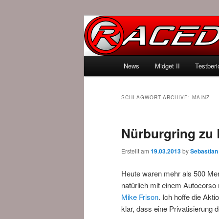
News über Rennspiele und der 
Raced.de
Hauptmenü
News
Midget II
Testberi
Zum Inhalt wechseln
Zum sekundären Inhalt wec
SCHLAGWORT-ARCHIVE:
MAINZ
Nürburgring zu 
Erstellt am
19.03.2013
by
Sebastian
Heute waren mehr als 500 Me
natürlich mit einem Autocorso 
Mike Frison
. Ich hoffe die Ak
klar, dass eine Privatisierung 