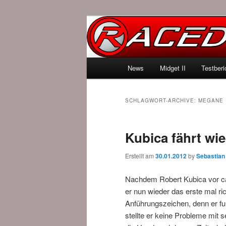
News über Rennspiele und der 
Raced.de
Hauptmenü
News
Midget II
Testberi
Zum Inhalt wechseln
Zum sekundären Inhalt wec
SCHLAGWORT-ARCHIVE:
MEGANE
Kubica fährt wie
Erstellt am
30.01.2012
by
Sebastian
Nachdem Robert Kubica vor ca. 1
er nun wieder das erste mal rich
Anführungszeichen, denn er fu
stellte er keine Probleme mit 