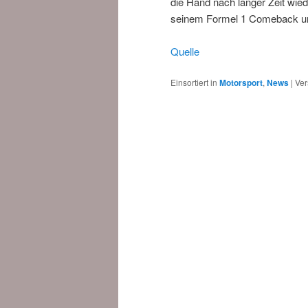
die Hand nach langer Zeit wied
seinem Formel 1 Comeback unte
Quelle
Einsortiert in
Motorsport
,
News
|
Ver