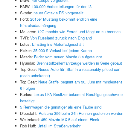
BMW:
4er Coupe vorgestellt
BMW:
100.000 Vorbestellungen für den i3
Skoda:
neuer Octavia RS vorgestellt
Ford:
2015er Mustang bekommt endlich eine
Einzelradaufhängung
McLaren:
12C machts wie Ferrari und fängt an zu brennen
TVR:
Von Russland zurück nach England
Lotus:
Einstieg ins Motorradgeschäft
Fisker:
35.000 $ Verlust bei jedem Karma
Mazda:
Bilder vom neuen Mazda 3 aufgetaucht
Hyundai:
Brennstoffzellenfahrzeuge werden in Serie gebaut
Top Gear:
Neues Auto für ‚Star in a reasonably priced car‘
(noch unbekannt)
Top Gear:
Neue Staffel beginnt am 30. Juni mit mindestens
6 Folgen
Kurios:
Lexus LFA Besitzer bekommt Beruhigungsschwelle
beseitigt
5 Rennwagen die günstiger als eine Taube sind
Diebstahl:
Porsche 356 beim 24h Rennen gestohlen worden
Weltrekord:
459 Mazda MX-5 auf einem Fleck
Rob Huff:
Unfall im Straßenverkehr