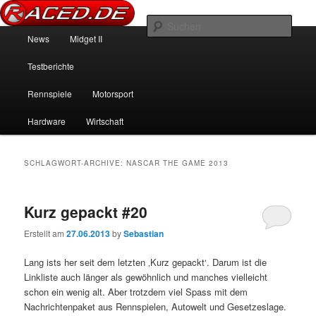
News über Rennspiele und der echten Autowelt
Such
Hauptmenü
News
Midget II
Zum Inhalt wechseln
Zum sekundären Inhalt wechseln
Raced.de
Testberichte
Rennspiele
Motorsport
Hardware
Wirtschaft
SCHLAGWORT-ARCHIVE:
NASCAR THE GAME 2013
Kurz gepackt #20
Erstellt am
27.06.2013
by
Sebastian
Lang ists her seit dem letzten ‚Kurz gepackt‘. Darum ist die
Linkliste auch länger als gewöhnlich und manches vielleicht
schon ein wenig alt. Aber trotzdem viel Spass mit dem
Nachrichtenpaket aus Rennspielen, Autowelt und Gesetzeslage.