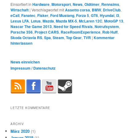
Einsortiert in
Hardware
,
Motorsport
,
News
,
Oldtimer
,
Rennsims
,
Wirtschaft
|
Verschlagwortet mit
Assetto corsa
,
BMW
,
DriveClub
,
eCall
,
Fanatec
,
Fisker
,
Ford Mustang
,
Forza 5
,
GT6
,
Hyundai
,
i3
,
Lexus LFA
,
Lotus
,
Mazda
,
Mazda MX-5
,
McLaren 12C
,
MotoGP 13
,
Nascar The Game 2013
,
Need for Speed Rivals
,
Notrufsystem
,
Porsche 356
,
Project CARS
,
RaceRoomExperience
,
Rob Huff
,
Skoda Octavia RS
,
Spa
,
Steam
,
Top Gear
,
TVR
|
Kommentar
hinterlassen
News einreichen
Impressum / Datenschutz
LETZTE KOMMENTARE
ARCHIV
März 2020
(1)
Januar 2019
(1)