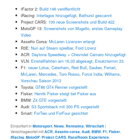
rFactor 2:
Build 146 veröffentlicht
iRacing:
Interlagos hinzugefügt
,
Bathurst gescannt
Project CARS:
100 neue Screenshots und Build 422
MotoGP 13:
Screenshots von Mugello
,
erstes Gameplay
Video
Assetto Corsa:
McLaren Lizenzen erlangt
R3E:
Nun auf Steam spielbar
,
Ford Lizenz
ACR:
Daytona Speedway + Chevrolet Camaro hinzugefügt
VLN:
Einstellfahrten am 16.03 abgesagt, Ersatztermin 23.
F1:
neuer Lotus
,
Caterham
,
Red Bull
,
Sauber
,
Ferrari
,
McLaren
,
Mercedes
,
Toro Rosso
,
Force India
,
Williams
,
Vorschau Saison 2013
Toyota:
GT86 GT4 Renner vorgestellt
Fisker:
Henrik Fisker steigt bei Fisker aus
BMW:
Z4 GTE vorgestellt
Audi:
S3 Sportsback mit 300 PS vorgestellt
Smart:
ForTwo und ForFour gesichtet
Einsortiert in
Motorsport
,
News
,
Rennsims
,
Wirtschaft
|
Verschlagwortet mit
ACR
,
Assetto corsa
,
Audi
,
BMW
,
F1
,
Fisker
,
iRacing
,
MotoGP
,
Project CARS
,
RaceRoom Experience
,