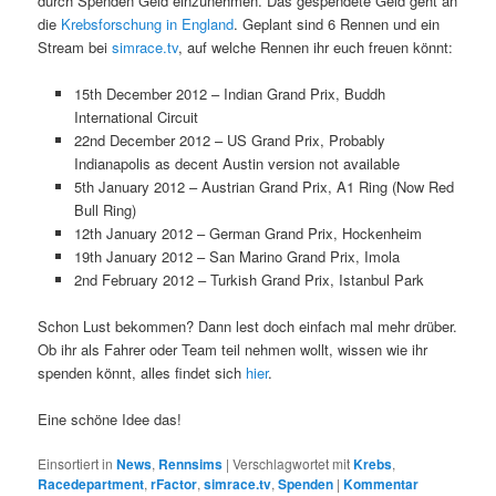
durch Spenden Geld einzunehmen. Das gespendete Geld geht an
die
Krebsforschung in England
. Geplant sind 6 Rennen und ein
Stream bei
simrace.tv
, auf welche Rennen ihr euch freuen könnt:
15th December 2012 – Indian Grand Prix, Buddh
International Circuit
22nd December 2012 – US Grand Prix, Probably
Indianapolis as decent Austin version not available
5th January 2012 – Austrian Grand Prix, A1 Ring (Now Red
Bull Ring)
12th January 2012 – German Grand Prix, Hockenheim
19th January 2012 – San Marino Grand Prix, Imola
2nd February 2012 – Turkish Grand Prix, Istanbul Park
Schon Lust bekommen? Dann lest doch einfach mal mehr drüber.
Ob ihr als Fahrer oder Team teil nehmen wollt, wissen wie ihr
spenden könnt, alles findet sich
hier
.
Eine schöne Idee das!
Einsortiert in
News
,
Rennsims
|
Verschlagwortet mit
Krebs
,
Racedepartment
,
rFactor
,
simrace.tv
,
Spenden
|
Kommentar