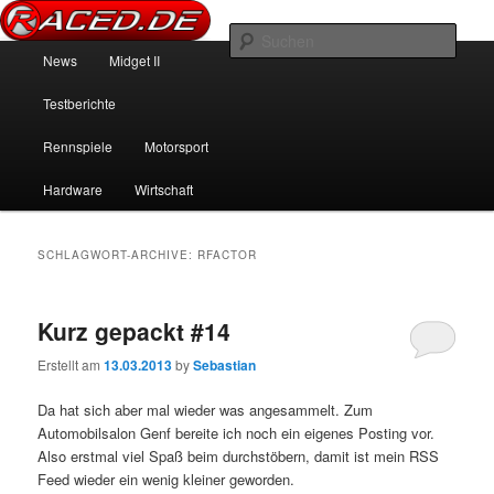
News über Rennspiele und der echten Autowelt
Such
Hauptmenü
News
Midget II
Zum Inhalt wechseln
Zum sekundären Inhalt wechseln
Raced.de
Testberichte
Rennspiele
Motorsport
Hardware
Wirtschaft
SCHLAGWORT-ARCHIVE:
RFACTOR
Kurz gepackt #14
Erstellt am
13.03.2013
by
Sebastian
Da hat sich aber mal wieder was angesammelt. Zum
Automobilsalon Genf bereite ich noch ein eigenes Posting vor.
Also erstmal viel Spaß beim durchstöbern, damit ist mein RSS
Feed wieder ein wenig kleiner geworden.