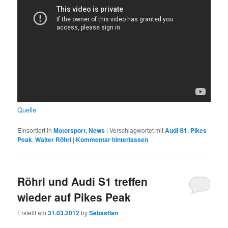
Quelle
Einsortiert in
Motorsport
,
News
|
Verschlagwortet mit
Audi S1
,
Pikes
Peak
,
Walter Röhrl
|
Kommentar hinterlassen
Röhrl und Audi S1 treffen
wieder auf Pikes Peak
Erstellt am
31.03.2012
by
Sebastian