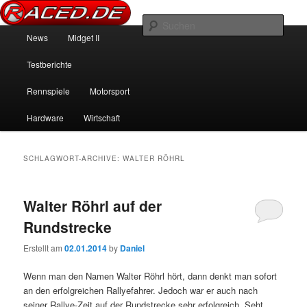
News über Rennspiele und der echten Autowelt
Such
Hauptmenü
News
Midget II
Zum Inhalt wechseln
Zum sekundären Inhalt wechseln
Raced.de
Testberichte
Rennspiele
Motorsport
Hardware
Wirtschaft
SCHLAGWORT-ARCHIVE:
WALTER RÖHRL
Walter Röhrl auf der
Rundstrecke
Erstellt am
02.01.2014
by
Daniel
Wenn man den Namen Walter Röhrl hört, dann denkt man sofort
an den erfolgreichen Rallyefahrer. Jedoch war er auch nach
seiner Rallye-Zeit auf der Rundstrecke sehr erfolgreich. Seht