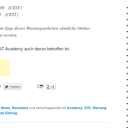
05:00 （CEST）
:00 （CEST）
 im Zuge dieser Wartungsarbeiten sämtliche Online-
in werden.
e GT Academy auch davon betroffen ist.
n
News
,
Rennsims
und verschlagwortet mit
Academy
,
GT5
,
Wartung
um Eintrag
.