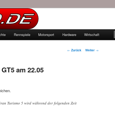
echten Autowelt
chte
Rennspiele
Motorsport
Hardware
Wirtschaft
hseln
Beitrags-
←
Zurück
Weiter
→
Navigation
 GT5 am 22.05
eichen.
ran Turismo 5 wird während der folgenden Zeit