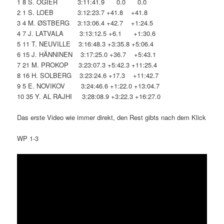
1 8 S. OGIER 3:11:41.9 0.0 0.0
2 1 S. LOEB 3:12:23.7 +41.8 +41.8
3 4 M. ØSTBERG 3:13:06.4 +42.7 +1:24.5
4 7 J. LATVALA 3:13:12.5 +6.1 +1:30.6
5 11 T. NEUVILLE 3:16:48.3 +3:35.8 +5:06.4
6 15 J. HÄNNINEN 3:17:25.0 +36.7 +5:43.1
7 21 M. PROKOP 3:23:07.3 +5:42.3 +11:25.4
8 16 H. SOLBERG 3:23:24.6 +17.3 +11:42.7
9 5 E. NOVIKOV 3:24:46.6 +1:22.0 +13:04.7
10 35 Y. AL RAJHI 3:28:08.9 +3:22.3 +16:27.0
Das erste Video wie immer direkt, den Rest gibts nach dem Klick
WP 1-3