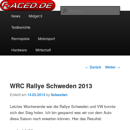
News über Rennspiele und der echten Autowelt
Such
Hauptmenü
News
Midget II
Zum Inhalt wechseln
Zum sekundären Inhalt wechseln
Raced.de
Testberichte
Rennspiele
Motorsport
Hardware
Wirtschaft
Beitrags-Navigation
←
Zurück
Weiter
→
WRC Rallye Schweden 2013
Erstellt am
14.02.2013
by
Sebastian
Letztes Wochenende war die Rallye Schweden und VW konnte
sich den Sieg holen. Ich bin gespannt was wir von dem Auto
diese Saison noch erwarten können. Hier das Resultat: