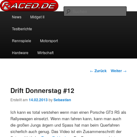
News über Rennspiele und der echten Autowelt
Such
Hauptmenü
News
Midget II
Zum Inhalt wechseln
Zum sekundären Inhalt wechseln
Raced.de
Testberichte
Rennspiele
Motorsport
Hardware
Wirtschaft
Beitrags-Navigation
←
Zurück
Weiter
→
Drift Donnerstag #12
Erstellt am
14.02.2013
by
Sebastian
Ich kann es total verstehen wenn man einen Porsche GT3 RS als
Rallyewagen einsetzt. Wenn man fahren kann, kann man auch
die großen Jungs ärgern und Spass hat man beim Querfahren
sicherlich auch genug. Das Video ist ein Zusammenschnitt der