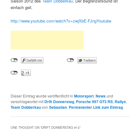
Saison 2012 des
Team Dobberkau
. Der Begrenzersound ist
einfach geil.
http://www.youtube.com/watch?v=zwjXbE-FJng
Youtube
Dieser Eintrag wurde veröffentlicht in
Motorsport
,
News
und
verschlagwortet mit
Drift Donnerstag
,
Porsche 997 GT3 RS
,
Rallye
,
Team Dobberkau
von
Sebastian
.
Permanenter Link zum Eintrag
.
ONE THOUGHT ON “
DRIFT DONNERSTAG #12
”