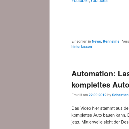
Youtube1
,
Youtube2
Einsortiert in
News
,
Rennsims
|
Vers
hinterlassen
Automation: Las
komplettes Auto
Erstellt am
22.09.2012
by
Sebastian
Das Video hier stammt aus de
komplettes Auto bauen kann. D
jetzt. Mittlerweile sieht der De