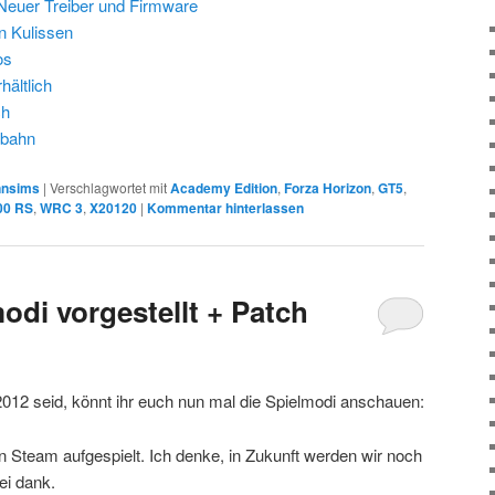
Neuer Treiber und Firmware
n Kulissen
os
ältlich
ch
dbahn
nsims
|
Verschlagwortet mit
Academy Edition
,
Forza Horizon
,
GT5
,
00 RS
,
WRC 3
,
X20120
|
Kommentar hinterlassen
odi vorgestellt + Patch
 2012 seid, könnt ihr euch nun mal die Spielmodi anschauen:
n Steam aufgespielt. Ich denke, in Zukunft werden wir noch
i dank.