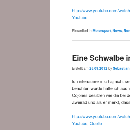
http://www.youtube.com/wa
Youtube
Einsortiert in
Motorsport
,
News
,
Ren
Eine Schwalbe 
Erstellt am
25.09.2012
by
Sebastian
Ich interssiere mic haj nicht s
berichten würde hätte ich auch
Cojones besitzen wie die bei de
Zweirad und als er merkt, dass 
http://www.youtube.com/wat
Youtube
,
Quelle