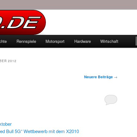
echten Autowelt
chte
Rennspiele
Motorsport
Hardware
Wirtschaft
hseln
BER 2012
Neuere Beiträge
→
tober
d Bull 5G“ Wettbewerb mit dem X2010