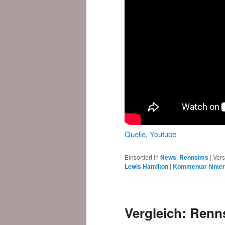
Quelle
,
Youtube
Einsortiert in
News
,
Rennsims
|
Vers
Lewis Hamilton
|
Kommentar hinter
Vergleich: Renn