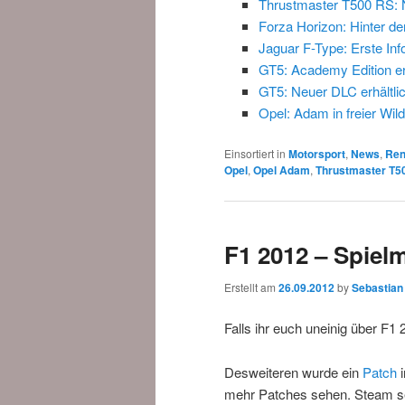
Thrustmaster T500 RS: 
Forza Horizon: Hinter de
Jaguar F-Type: Erste Inf
GT5: Academy Edition erh
GT5: Neuer DLC erhältli
Opel: Adam in freier Wil
Einsortiert in
Motorsport
,
News
,
Ren
Opel
,
Opel Adam
,
Thrustmaster T5
F1 2012 – Spielm
Erstellt am
26.09.2012
by
Sebastian
Falls ihr euch uneinig über F1
Desweiteren wurde ein
Patch
i
mehr Patches sehen. Steam se