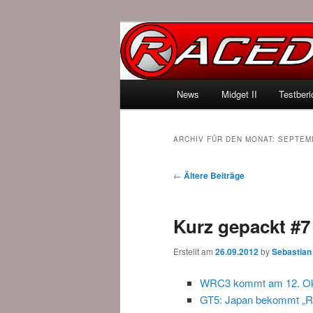
News über Rennspiele und der 
Raced.de
Hauptmenü
News
Midget II
Testberi
Zum Inhalt wechseln
Zum sekundären Inhalt wec
ARCHIV FÜR DEN MONAT:
SEPTEM
Beitrags-Navigation
←
Ältere Beiträge
Kurz gepackt #7
Erstellt am
26.09.2012
by
Sebastian
WRC3 kommt am 12. Ok
GT5: Japan bekommt „Re