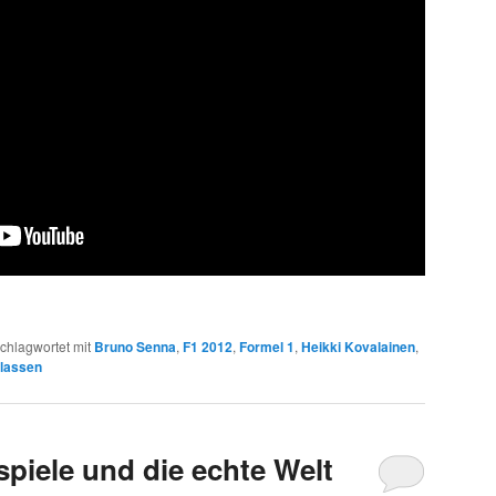
chlagwortet mit
Bruno Senna
,
F1 2012
,
Formel 1
,
Heikki Kovalainen
,
lassen
spiele und die echte Welt