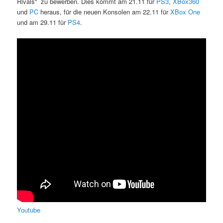
Rivals“ zu bewerben. Dies kommt am 21.11 für
PS3
,
XBox360
und
PC
heraus, für die neuen Konsolen am 22.11 für
XBox One
und am 29.11 für
PS4
.
Youtube