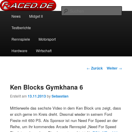
News über Rennspiele und der echten Autowelt
Such
Hauptmenü
News
Midget II
Zum Inhalt wechseln
Zum sekundären Inhalt wechseln
Raced.de
Testberichte
Rennspiele
Motorsport
Hardware
Wirtschaft
Beitrags-Navigation
←
Zurück
Weiter
→
Ken Blocks Gymkhana 6
Erstellt am
13.11.2013
by
Sebastian
Mittlerweile das sechste Video in dem Ken Block uns zeigt, dass
er sich gerne im Kreis dreht. Diesmal wieder in seinem Ford
Fieste mit 650 PS. Als Sponsor ist nun Need For Speed an der
Reihe, um ihr kommendes Arcade Rennspiel „Need For Speed