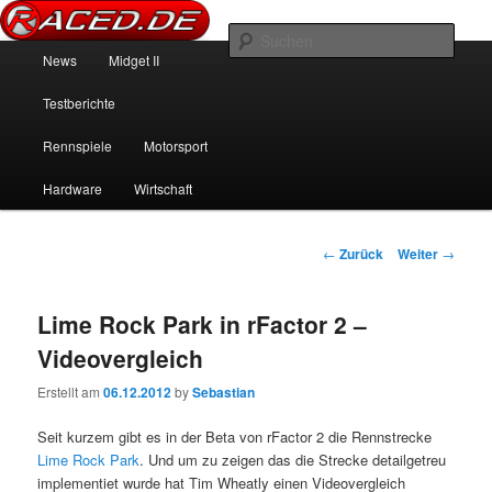
News über Rennspiele und der echten Autowelt
Such
Hauptmenü
News
Midget II
Zum Inhalt wechseln
Zum sekundären Inhalt wechseln
Raced.de
Testberichte
Rennspiele
Motorsport
Hardware
Wirtschaft
Beitrags-Navigation
←
Zurück
Weiter
→
Lime Rock Park in rFactor 2 –
Videovergleich
Erstellt am
06.12.2012
by
Sebastian
Seit kurzem gibt es in der Beta von rFactor 2 die Rennstrecke
Lime Rock Park
. Und um zu zeigen das die Strecke detailgetreu
implementiet wurde hat Tim Wheatly einen Videovergleich