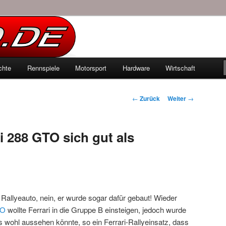
echten Autowelt
chte
Rennspiele
Motorsport
Hardware
Wirtschaft
hseln
Beitrags-
←
Zurück
Weiter
→
Navigation
i 288 GTO sich gut als
s Rallyeauto, nein, er wurde sogar dafür gebaut! Wieder
TO
wollte Ferrari in die Gruppe B einsteigen, jedoch wurde
s wohl aussehen könnte, so ein Ferrari-Rallyeinsatz, dass