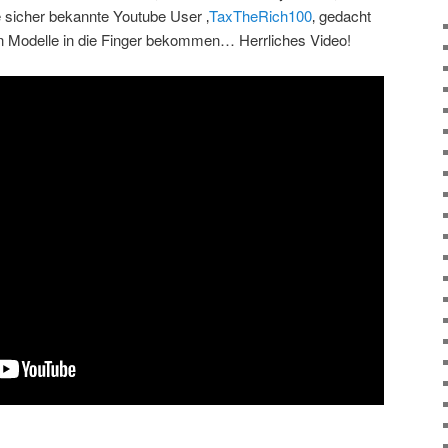
le sicher bekannte Youtube User ‚
TaxTheRich100
‚ gedacht
n Modelle in die Finger bekommen… Herrliches Video!