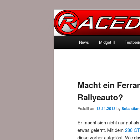
News über Rennspiele und der 
Raced.de
Hauptmenü
News
Midget II
Testberi
Zum Inhalt wechseln
Zum sekundären Inhalt wec
Macht ein Ferrar
Rallyeauto?
Erstellt am
13.11.2013
by
Sebastian
Er macht sich nicht nur gut al
etwas gelernt. Mit dem
288 G
diese vorher aufgelöst. Wie da