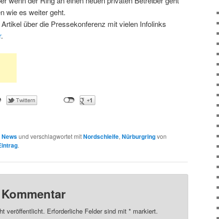
r wenn der Ring an einen neuen privaten Betreiber geht
en wie es weiter geht.
Artikel über die Pressekonferenz mit vielen Infolinks
r
.
n
News
und verschlagwortet mit
Nordschleife
,
Nürburgring
von
intrag
.
n Kommentar
t veröffentlicht.
Erforderliche Felder sind mit
*
markiert.