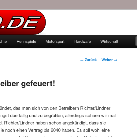
echten Autowelt
chte
Rennspiele
Motorsport
Hardware
Wirtschaft
hseln
Beitrags-
←
Zurück
Weiter
→
Navigation
eiber gefeuert!
ndet, das man sich von den Betreibern Richter/Lindner
 längst überfällig und zu begrüßen, allerdings schaen wir mal
d. Richter/Lindner haben schon angekündigt, dass sie
e noch einen Vertrag bis 2040 haben. Es soll wohl eine