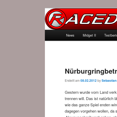
News über Rennspiele und der 
Raced.de
Hauptmenü
News
Midget II
Testberi
Zum Inhalt wechseln
Zum sekundären Inhalt wec
Nürburgringbetr
Erstellt am
08.02.2012
by
Sebastian
Gestern wurde vom Land verkü
trennen will. Das ist natürlich
wie das ganze Spiel enden wir
dagegen vorgehen wollen, da si