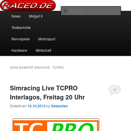
News über Rennspiele und der echten Autowelt
Such
Hauptmenü
News
Midget II
Zum Inhalt wechseln
Zum sekundären Inhalt wechseln
Raced.de
Testberichte
Rennspiele
Motorsport
Hardware
Wirtschaft
SCHLAGWORT-ARCHIVE:
TCPRO
Simracing Live TCPRO
1
Interlagos, Freitag 20 Uhr
Erstellt am
10.10.2013
by
Sebastian