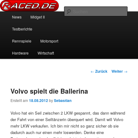
News über Rennspiele und der echten Autowelt
Such
Hauptmenü
News
Midget II
Zum Inhalt wechseln
Zum sekundären Inhalt wechseln
Raced.de
Testberichte
Rennspiele
Motorsport
Hardware
Wirtschaft
Beitrags-Navigation
←
Zurück
Weiter
→
Volvo spielt die Ballerina
Erstellt am
18.08.2012
by
Sebastian
Volvo hat ein Seil zwischen 2 LKW gespannt, das dann während
der Fahrt von einer Seiltänzerin überquert wird. Damit will Volvo
mehr LKW verkaufen. Ich bin mir nicht so ganz sicher ob sie
dadurch auch nur einen mehr loswerden. Denke eine