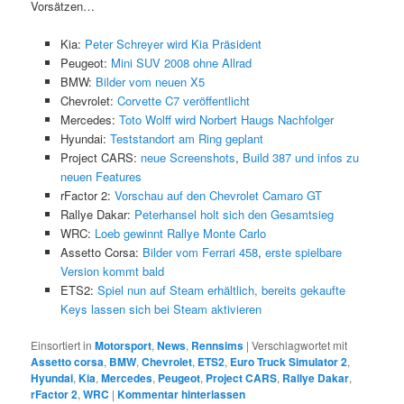
Vorsätzen…
Kia:
Peter Schreyer wird Kia Präsident
Peugeot:
Mini SUV 2008 ohne Allrad
BMW:
Bilder vom neuen X5
Chevrolet:
Corvette C7 veröffentlicht
Mercedes:
Toto Wolff wird Norbert Haugs Nachfolger
Hyundai:
Teststandort am Ring geplant
Project CARS:
neue Screenshots
,
Build 387 und infos zu
neuen Features
rFactor 2:
Vorschau auf den Chevrolet Camaro GT
Rallye Dakar:
Peterhansel holt sich den Gesamtsieg
WRC:
Loeb gewinnt Rallye Monte Carlo
Assetto Corsa:
Bilder vom Ferrari 458
,
erste spielbare
Version kommt bald
ETS2:
Spiel nun auf Steam erhältlich, bereits gekaufte
Keys lassen sich bei Steam aktivieren
Einsortiert in
Motorsport
,
News
,
Rennsims
|
Verschlagwortet mit
Assetto corsa
,
BMW
,
Chevrolet
,
ETS2
,
Euro Truck Simulator 2
,
Hyundai
,
Kia
,
Mercedes
,
Peugeot
,
Project CARS
,
Rallye Dakar
,
rFactor 2
,
WRC
|
Kommentar hinterlassen