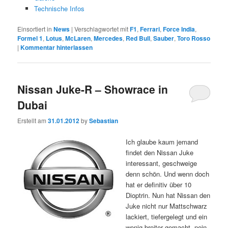
Technische Infos
Einsortiert in
News
|
Verschlagwortet mit
F1
,
Ferrari
,
Force India
,
Formel 1
,
Lotus
,
McLaren
,
Mercedes
,
Red Bull
,
Sauber
,
Toro Rosso
|
Kommentar hinterlassen
Nissan Juke-R – Showrace in
Dubai
Erstellt am
31.01.2012
by
Sebastian
Ich glaube kaum jemand
findet den Nissan Juke
interessant, geschweige
denn schön. Und wenn doch
hat er definitiv über 10
Dioptrin. Nun hat Nissan den
Juke nicht nur Mattschwarz
lackiert, tiefergelegt und ein
wenig breiter gemacht, nein