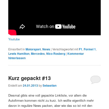
Youtube
Einsortiert in
Motorsport
,
News
|
Verschlagwortet mit
F1
,
Formel 1
,
Lewis Hamilton
,
Mercedes
,
Nico Rosberg
|
Kommentar
hinterlassen
Kurz gepackt #13
Erstellt am
24.01.2013
by
Sebastian
Diesmal gibts eine voll gepackte Linkliste, vor allem die
Autofirmen kommen nicht zu kurz. Ich wollte eigentlich mehr
davon in reguläre News packen, aber wie das so ist mit den