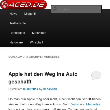
News über Rennspiele und der echten Autowelt
Such
Hauptmenü
News
Midget II
Zum Inhalt wechseln
Zum sekundären Inhalt wechseln
Raced.de
Testberichte
Rennspiele
Motorsport
Hardware
Wirtschaft
SCHLAGWORT-ARCHIVE:
MERCEDES
Apple hat den Weg ins Auto
geschafft
Erstellt am
06.03.2014
by
Sebastian
Ob man nun Apple mag oder nicht, einen wichtigen Schritt haben
sie geschafft, den Weg in eure Autos. Nach
Volvo
und
Mercedes
ist nun klar, dass auch Ferrari mit Apples Carplay ausgestattet