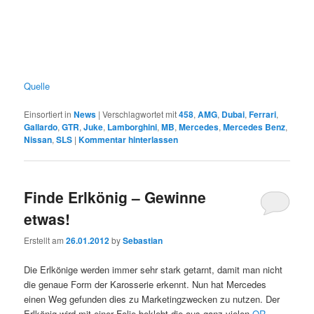
Quelle
Einsortiert in
News
|
Verschlagwortet mit
458
,
AMG
,
Dubai
,
Ferrari
,
Gallardo
,
GTR
,
Juke
,
Lamborghini
,
MB
,
Mercedes
,
Mercedes Benz
,
Nissan
,
SLS
|
Kommentar hinterlassen
Finde Erlkönig – Gewinne
etwas!
Erstellt am
26.01.2012
by
Sebastian
Die Erlkönige werden immer sehr stark getarnt, damit man nicht
die genaue Form der Karosserie erkennt. Nun hat Mercedes
einen Weg gefunden dies zu Marketingzwecken zu nutzen. Der
Erlkönig wird mit einer Folie beklebt die aus ganz vielen
QR