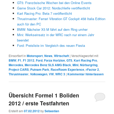
GT5: Französische Wochen bei den Online Events
Game Stock Car 2012: Nordschleife veröffentlicht
Kart Racing Pro: Beta 7 veröffentlicht
Thrustmaster: Ferrari Vibration GT Cockpit 458 Italia Edition
auch für den PC
BMW: Nächster X5 M fährt auf dem Ring umher
Mini: Werkseinsatz in der WRC nach nur einem Jahr
beendet
Ford: Preisliste im Vergleich des neuen Fiesta
Einsortiert in
Motorsport
,
News
,
Wirtschaft
|
Verschlagwortet mit
BMW
,
F1
,
F1 2012
,
Ford
,
Forza Horizion
,
GT5
,
Kart Racing Pro
,
Mercedes
,
Mercedes Benz SLS AMG Black
,
Mini
,
Nürburgring
,
Project CARS
,
Putnam Park
,
RaceRoom Experience
,
rFactor 2
,
Thrustmaster
,
Volkswagen
,
VW
,
WRC 3
|
Kommentar hinterlassen
Übersicht Formel 1 Boliden
2012 / erste Testfahrten
Erstellt am
07.02.2012
by
Sebastian