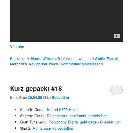
Youtube
Einsortiert in
News
,
Wirtschaft
|
Verschlagwortet mit
Apple
,
Ferrari
,
Mercedes
,
Navigation
,
Volvo
|
Kommentar hinterlassen
Kurz gepackt #18
Erstellt am
30.04.2013
by
Sebastian
Assetto Corsa:
Ferrari F500 Bilder
Assetto Corsa:
Release auf unbekannt verschoben
Gran Turismo 5:
Polyphony Digital geht gegen Cheater vor
Grid 2:
Auf Steam vorbestellen