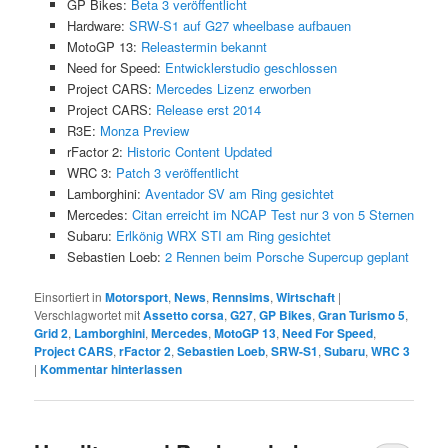
GP Bikes:
Beta 3 veröffentlicht
Hardware:
SRW-S1 auf G27 wheelbase aufbauen
MotoGP 13:
Releastermin bekannt
Need for Speed:
Entwicklerstudio geschlossen
Project CARS:
Mercedes Lizenz erworben
Project CARS:
Release erst 2014
R3E:
Monza Preview
rFactor 2:
Historic Content Updated
WRC 3:
Patch 3 veröffentlicht
Lamborghini:
Aventador SV am Ring gesichtet
Mercedes:
Citan erreicht im NCAP Test nur 3 von 5 Sternen
Subaru:
Erlkönig WRX STI am Ring gesichtet
Sebastien Loeb:
2 Rennen beim Porsche Supercup geplant
Einsortiert in
Motorsport
,
News
,
Rennsims
,
Wirtschaft
|
Verschlagwortet mit
Assetto corsa
,
G27
,
GP Bikes
,
Gran Turismo 5
,
Grid 2
,
Lamborghini
,
Mercedes
,
MotoGP 13
,
Need For Speed
,
Project CARS
,
rFactor 2
,
Sebastien Loeb
,
SRW-S1
,
Subaru
,
WRC 3
|
Kommentar hinterlassen