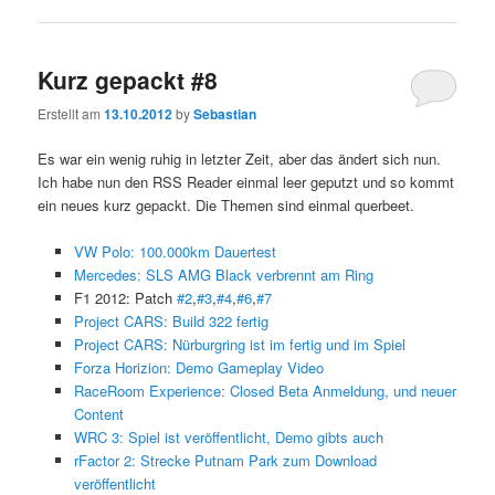
Kurz gepackt #8
Erstellt am
13.10.2012
by
Sebastian
Es war ein wenig ruhig in letzter Zeit, aber das ändert sich nun.
Ich habe nun den RSS Reader einmal leer geputzt und so kommt
ein neues kurz gepackt. Die Themen sind einmal querbeet.
VW Polo: 100.000km Dauertest
Mercedes: SLS AMG Black verbrennt am Ring
F1 2012: Patch
#2
,
#3
,
#4
,
#6
,
#7
Project CARS: Build 322 fertig
Project CARS: Nürburgring ist im fertig und im Spiel
Forza Horizion: Demo Gameplay Video
RaceRoom Experience: Closed Beta Anmeldung, und neuer
Content
WRC 3: Spiel ist veröffentlicht, Demo gibts auch
rFactor 2: Strecke Putnam Park zum Download
veröffentlicht