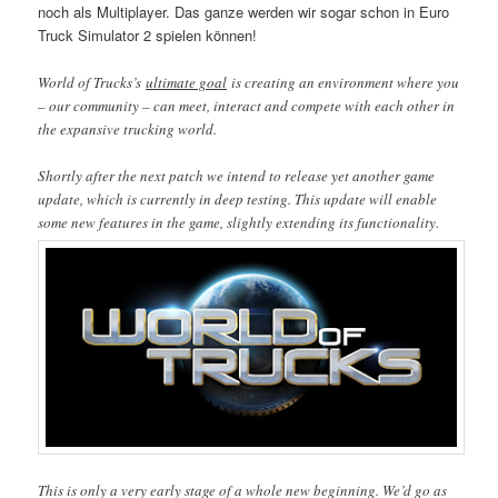
noch als Multiplayer. Das ganze werden wir sogar schon in Euro
Truck Simulator 2 spielen können!
World of Trucks’s
ultimate goal
is creating an environment where you
– our community – can meet, interact and compete with each other in
the expansive trucking world.
Shortly after the next patch we intend to release yet another game
update, which is currently in deep testing. This update will enable
some new features in the game, slightly extending its functionality.
This is only a very early stage of a whole new beginning. We’d go as