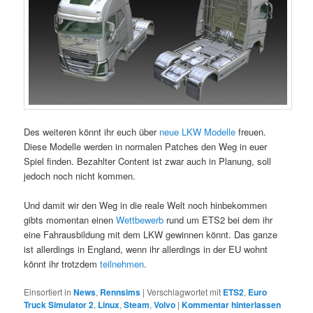
Des weiteren könnt ihr euch über
neue LKW Modelle
freuen.
Diese Modelle werden in normalen Patches den Weg in euer
Spiel finden. Bezahlter Content ist zwar auch in Planung, soll
jedoch noch nicht kommen.
Und damit wir den Weg in die reale Welt noch hinbekommen
gibts momentan einen
Wettbewerb
rund um ETS2 bei dem ihr
eine Fahrausbildung mit dem LKW gewinnen könnt. Das ganze
ist allerdings in England, wenn ihr allerdings in der EU wohnt
könnt ihr trotzdem
teilnehmen
.
Einsortiert in
News
,
Rennsims
|
Verschlagwortet mit
ETS2
,
Euro
Truck Simulator 2
,
Linux
,
Steam
,
Volvo
|
Kommentar hinterlassen