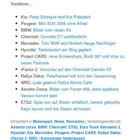
Vorsätzen…
Kia:
Peter Schreyer wird Kia Präsident
Peugeot:
Mini SUV 2008 ohne Allrad
BMW:
Bilder vom neuen X5
Chevrolet:
Corvette C7 veröffentlicht
Mercedes:
Toto Wolff wird Norbert Haugs Nachfolger
Hyundai:
Teststandort am Ring geplant
Project CARS:
neue Screenshots
,
Build 387 und infos zu
neuen Features
rFactor 2:
Vorschau auf den Chevrolet Camaro GT
Rallye Dakar:
Peterhansel holt sich den Gesamtsieg
WRC:
Loeb gewinnt Rallye Monte Carlo
Assetto Corsa:
Bilder vom Ferrari 458
,
erste spielbare
Version kommt bald
ETS2:
Spiel nun auf Steam erhältlich, bereits gekaufte
Keys lassen sich bei Steam aktivieren
Einsortiert in
Motorsport
,
News
,
Rennsims
|
Verschlagwortet mit
Assetto corsa
,
BMW
,
Chevrolet
,
ETS2
,
Euro Truck Simulator 2
,
Hyundai
,
Kia
,
Mercedes
,
Peugeot
,
Project CARS
,
Rallye Dakar
,
rFactor 2
,
WRC
|
Kommentar hinterlassen