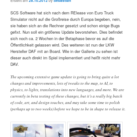
Erstellt am
28.10.2012
by
Sebastian
SCS Software hat sich nach dem RElease von Euro Truck
Simulator nicht auf die Großreise durch Europa begeben, nein,
sie haben sich an die Rechner gesetzt und schon einige Bugs
gefixt. Nun soll ein größeres Update bevorstehen. Dies befindet
sich noch ca. 2 Wochen in der Betaphase bevor es auf die
Öffentlichkeit gelassen wird. Des weiteren ist nun der LKW
Hersteller DAF mit an Board. Wie in der Gallerie zu sehen ist
dieser auch direkt im Spiel implementiert und heißt nicht mehr
DAV.
The upcoming extensive game update is going to bring quite a lot
changes and improvements, lots of tweaks to the map, to AI, to
physics, to lights, translations into new languages, and more. We are
currently in beta testing of these changes, but it’s a really big batch
of code, art, and design touches, and may take some time to polish
(perhaps up to two weeks) before we hope to be in shape to release it.