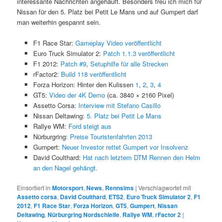
interessante Nachrichten angehäuft. Besonders freu ich mich für
Nissan für den 5. Platz bei Petit Le Mans und auf Gumpert darf
man weiterhin gespannt sein.
F1 Race Star:
Gameplay Video veröffentlicht
Euro Truck Simulator 2:
Patch 1.1.3 veröffentlicht
F1 2012:
Patch #9
,
Setuphilfe für alle Strecken
rFactor2:
Build 118 veröffentlicht
Forza Horizon: Hinter den Kulissen
1
,
2
,
3
,
4
GT5:
Video der 4K Demo
(ca. 3840 × 2160 Pixel)
Assetto Corsa:
Interview mit Stefano Casillo
Nissan Deltawing:
5. Platz bei Petit Le Mans
Rallye WM:
Ford steigt aus
Nürburgring:
Preise Touristenfahrten 2013
Gumpert:
Neuer Investor rettet Gumpert vor Insolvenz
David Coulthard:
Hat nach letztem DTM Rennen den Helm
an den Nagel gehängt.
Einsortiert in
Motorsport
,
News
,
Rennsims
|
Verschlagwortet mit
Assetto corsa
,
David Coulthard
,
ETS2
,
Euro Truck Simulator 2
,
F1
2012
,
F1 Race Star
,
Forza Horizon
,
GT5
,
Gumpert
,
Nissan
Deltawing
,
Nürburgring Nordschleife
,
Rallye WM
,
rFactor 2
|