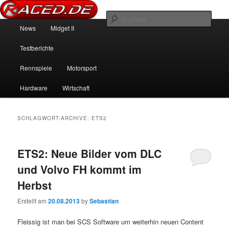
News über Rennspiele und der echten Autowelt
Such
Hauptmenü
News
Midget II
Zum Inhalt wechseln
Zum sekundären Inhalt wechseln
Raced.de
Testberichte
Rennspiele
Motorsport
Hardware
Wirtschaft
SCHLAGWORT-ARCHIVE:
ETS2
ETS2: Neue Bilder vom DLC
und Volvo FH kommt im
Herbst
Erstellt am
20.08.2013
by
Sebastian
Fleissig ist man bei SCS Software um weiterhin neuen Content